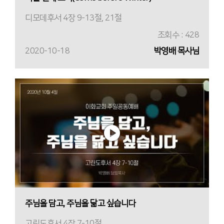
디모데후서 4장 9-13절, 21절
조회수 : 428
2020-10-18
박영배 목사님
주님을 담고, 주님을 닮고 싶습니다
고린도후서 4장 7-10절