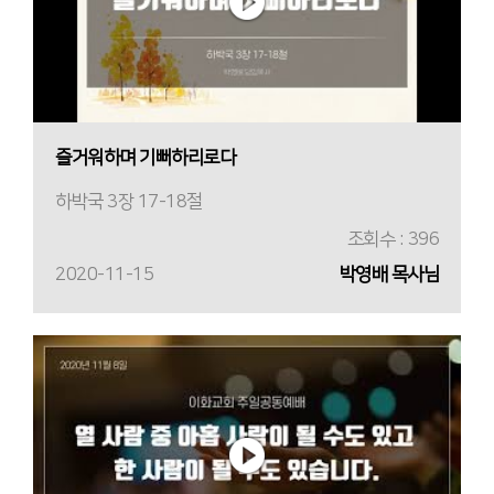
즐거워하며 기뻐하리로다
하박국 3장 17-18절
조회수 : 396
2020-11-15
박영배 목사님