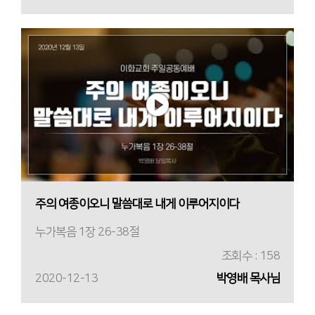
주의 여종이오니 말씀대로 내게 이루어지이다
누가복음 1장 26-38절
조회수 : 158
2020-12-13
박영배 목사님