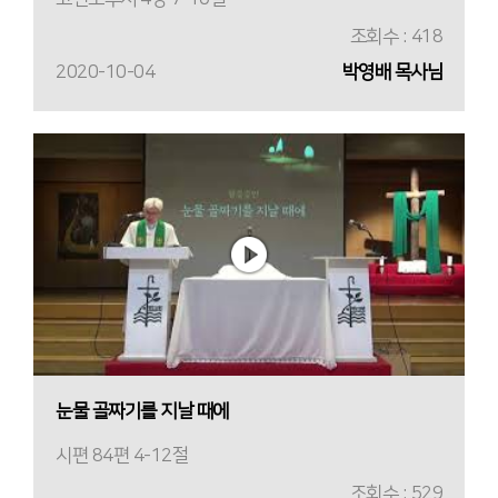
조회수 : 418
2020-10-04
박영배 목사님
눈물 골짜기를 지날 때에
시편 84편 4-12절
조회수 : 529