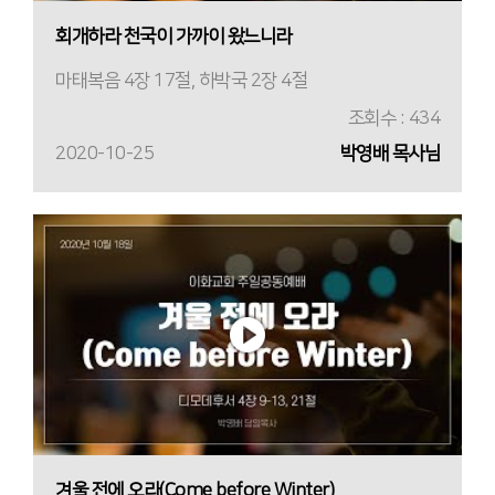
회개하라 천국이 가까이 왔느니라
마태복음 4장 17절, 하박국 2장 4절
조회수 : 434
2020-10-25
박영배 목사님
겨울 전에 오라(Come before Winter)