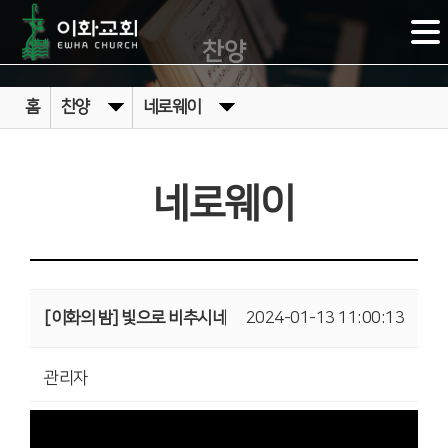
찬양
홈
찬양
네로웨이
네로웨이
[이화의 밤] 빛으로 비추시네
2024-01-13 11:00:13
관리자